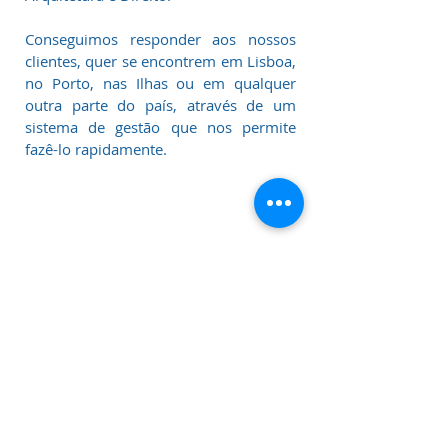
Conseguimos responder aos nossos
clientes, quer se encontrem em Lisboa,
no Porto, nas Ilhas ou em qualquer
outra parte do país, através de um
sistema de gestão que nos permite
fazê-lo rapidamente.
BESTURBAN
- Real Estate Advisors
Consultora imobiliária nacional com 14 anos
de experiência, especializada na oferta de
serviços integrados de imobiliário. Trabalha
no mercado português com os setores
público e privado.
|
Livro de Reclamações